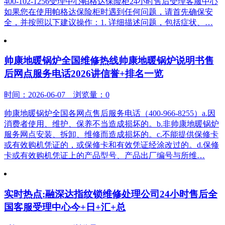
400-102-1256受理中心帕格达保险柜24小时售后受理客服中心
如果您在使用帕格达保险柜时遇到任何问题，请首先确保安
全，并按照以下建议操作：1. 详细描述问题，包括症状、…
帅康地暖锅炉全国维修热线帅康地暖锅炉说明书售
后网点服务电话2026讲信誉+排名一览
时间：2026-06-07 浏览量：0
帅康地暖锅炉全国各网点售后服务电话（400-966-8255）a.因
消费者使用、维护、保养不当造成损坏的。b.非帅康地暖锅炉
服务网点安装、拆卸、维修而造成损坏的。c.不能提供保修卡
或有效购机凭证的，或保修卡和有效凭证经涂改过的。d.保修
卡或有效购机凭证上的产品型号、产品出厂编号与所维…
实时热点:融深达指纹锁维修处理公司24小时售后全
国客服受理中心今+日+汇+总