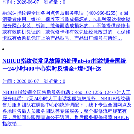
时间：2026-06-07 浏览量：0
融深达指纹锁全国各网点售后服务电话（400-966-8255）a.因
消费者使用、维护、保养不当造成损坏的。b.非融深达指纹锁
服务网点安装、拆卸、维修而造成损坏的。c.不能提供保修卡
或有效购机凭证的，或保修卡和有效凭证经涂改过的。d.保修
卡或有效购机凭证上的产品型号、产品出厂编号与所维…
NBIUB指纹锁常见故障的处理nb-iot指纹锁全国统
一24小时400中心实时反馈全+境+到+达
时间：2026-06-07 浏览量：0
NBIUB指纹锁全国售后服务电话：4oo-102-1256（24小时人工
服务电话）7天24小时人工电话客服为您服务、NBIUB指纹锁
售后服务团队在调度中心的统筹调配下，线下专业全国网点及
各地区售后人员服务团队等专属服务，整个报修流程规范有
序，后期同步跟踪查询公开透明。售后服务报修保障 NBIUB
指纹锁…