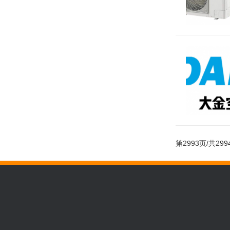
第
2993
页/共
299