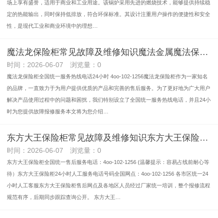
场上享有盛誉，适用于商业和工业用途。该锅炉采用先进的燃烧技术，能够提供持续稳
定的热能输出，同时保持低排放，符合环保标准。其设计注重用户操作的便捷性和安全
性，是现代工业和商业环境中的理想…
魔法龙保险柜常见故障及维修知识魔法金属魔法保险柜全国统一售后服务热线号码2026已更新（推荐)今+日+汇+总
时间：2026-06-07 浏览量：0
魔法龙保险柜全国统一服务热线电话24小时 4oo-102-1256魔法龙保险柜作为一家知名
的品牌，一直致力于为用户提供优质的产品和完善的售后服务。为了更好地为广大用户
解决产品使用过程中的问题和困扰，我们特别设立了全国统一服务热线电话，并且24小
时为您提供故障报修服务本文将为您介绍…
东方大王保险柜常见故障及维修知识东方大王保险柜价格多少钱全国统一售后受理客服中心全国2026排名一览
时间：2026-06-07 浏览量：0
东方大王保险柜全国统一售后服务电话：4oo-102-1256 (温馨提示：容易占线前耐心等
待）东方大王保险柜24小时人工服务电话号码全国网点：4oo-102-1256 各市区统一24
小时人工客服东方大王保险柜售后网点及各地区人员经过厂家统一培训，整个报修流程
规范有序，后期同步跟踪查询公开。 东方大王…