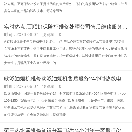
决方案。卫亮保险柜致力于提供优质的售后服务，他们的客服团队经过专业培训，并且
具备丰富的产品知识和技术。无论您遇到…
实时热点:百顺好保险柜维修处理公司售后维修服务中心-(官方-更新)《今日汇总》
时间：2026-06-07 浏览量：0
# 百顺好保险柜售后维修电话是多少---## 产品介绍百顺好保险柜以其高效能和稳定性
在市场上享有盛誉，适用于商业和工业用途。该锅炉采用先进的燃烧技术，能够提供持
续稳定的热能输出，同时保持低排放，符合环保标准。其设计注重用户操作的便捷性和
安全性，是现代工业和商业环境中的…
欧派油烟机维修欧派油烟机售后服务24小时热线电话全国统一400客服热线24小时在线服务（实时更新）《今日汇总》
时间：2026-06-07 浏览量：0
欧派油烟机全国统一服务热线中心24小时客服电话欧派油烟机400全国服务电话：4oo-
102-1256（温馨提示） 什么是保修？ 保修（欧派油烟机），是指生产、组装、包装、
销售或以其他方式提供电器的厂商就其所 提供欧派油烟机的状态及其支持服务所做出
的保证或承诺。在全国各地地区，保修可能…
帝高热水器维修知识分享电话24小时统一客服点(2026服务更新)