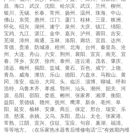
昌、海口、武汉、沈阳、哈尔滨、武汉、兰州、柳州、
银川、无锡、长春、常州、扬州、温州、珠海、中山、
佛山、东莞、惠州、江门、厦门、桂林、三亚、株洲、
怀化、绍兴、湖州、遂宁、泉州、大庆、镇江、绵阳、
宝鸡、九江、湛江、金华、嘉兴、泸州、莆田、吉安、
芜湖、漳州、南通、玉林、洛阳、廊坊、宜昌、达州、
常德、贵港、防城港、梧州、北海、台州、秦皇岛、沧
州、大连、舟山、六安、荆州、襄阳、宜宾、南充、宜
春、萍乡、安庆、徐州、泰州、连云港、茂名、肇庆、
清远、梅州、揭阳、盐城、黄石、百色、咸宁、上饶、
青岛、威海、潍坊、乐山、德阳、六盘水、马鞍山、黄
冈、淮安、临汾、大同、头、临沂、淄博、聊城、呼和
浩特、乌鲁木齐、孝感、鄂州、汕头、潮州、韶关、河
源、岳阳、邵阳、娄底、郴州、张家界、湘潭、衡阳、
益阳、景德镇、赣州、抚州、鹰潭、新余、亳州、阜
阳、延安、榆林、安康、商丘、保定、邢台、瑞安、乐
清、慈溪、余姚、义乌、东阳、昆山、太仓、张家港、
常熟、江阴、宜兴、仪征、宝应、句容、巢湖、福清。
等等地方。（在乐家热水器售后维修电话“三”有效期内维