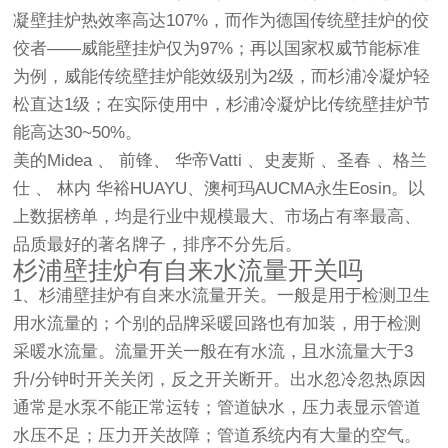
凝壁挂炉热效率高达107%，而作为德国传统壁挂炉的佼
佼者——威能壁挂炉仅为97%；再以国家权威节能标准
为例，威能传统壁挂炉能效级别为2级，而杉浦冷凝炉轻
松直达1级；在实际使用中，杉浦冷凝炉比传统壁挂炉节
能高达30~50%。
美的Midea 、 前锋、 华帝Vatti 、史麦斯 、圣春 、格兰
仕 、 林内 华裕HUAYU、澳柯玛AUCMA永生Eosin。以
上数据榜单，均是行业中规模最大、市场占有率最高、
品质最好的著名牌子，排序不分先后。
杉浦壁挂炉有自来水流量开关吗
1、杉浦壁挂炉有自来水流量开关。一般是用于检测卫生
用水流量的；个别的品牌采暖回路也有加装，用于检测
采暖水流量。流量开关一般在有水流，且水流量大于3
升/分钟时开关关闭，反之开关断开。出水忽冷忽热原因
通常是水泵不能正常运转；管道缺水，压力表显示管道
水压不足；压力开关故障；管道系统内有大量的空气。